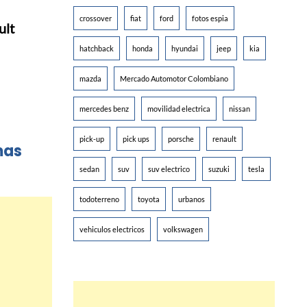
crossover
fiat
ford
fotos espia
ult
hatchback
honda
hyundai
jeep
kia
mazda
Mercado Automotor Colombiano
mercedes benz
movilidad electrica
nissan
pick-up
pick ups
porsche
renault
mas
sedan
suv
suv electrico
suzuki
tesla
todoterreno
toyota
urbanos
vehiculos electricos
volkswagen