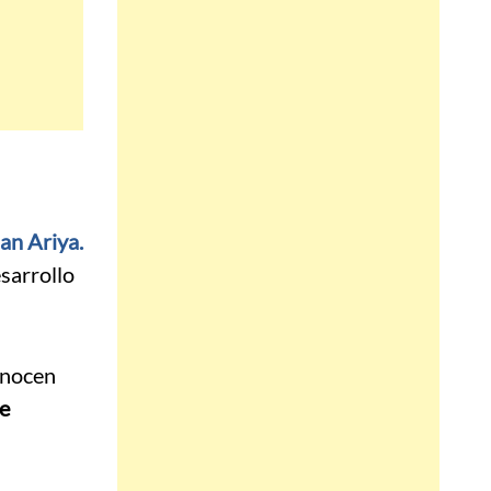
an Ariya.
esarrollo
conocen
e