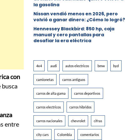
la gasolina
Nissan vendió menos en 2026, pero
volvió a ganar dinero: ¿Cómo lo logró?
Hennessey Blackbird: 850 hp, caja
manual y cero pantallas para
desafiar la era eléctrica
4x4
audi
autos electricos
bmw
byd
rica con
camionetas
carros antiguos
e busca
carros de alta gama
carros deportivos
carros electricos
carros hibridos
ianza
carros nacionales
chevrolet
cifras
s entre
city cars
Colombia
comentarios