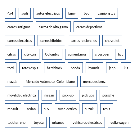
4x4
audi
autos electricos
bmw
byd
camionetas
carros antiguos
carros de alta gama
carros deportivos
carros electricos
carros hibridos
carros nacionales
chevrolet
cifras
city cars
Colombia
comentarios
crossover
fiat
ford
fotos espia
hatchback
honda
hyundai
jeep
kia
mazda
Mercado Automotor Colombiano
mercedes benz
movilidad electrica
nissan
pick-up
pick ups
porsche
renault
sedan
suv
suv electrico
suzuki
tesla
todoterreno
toyota
urbanos
vehiculos electricos
volkswagen