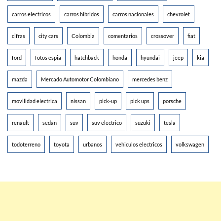
carros electricos
carros hibridos
carros nacionales
chevrolet
cifras
city cars
Colombia
comentarios
crossover
fiat
ford
fotos espia
hatchback
honda
hyundai
jeep
kia
mazda
Mercado Automotor Colombiano
mercedes benz
movilidad electrica
nissan
pick-up
pick ups
porsche
renault
sedan
suv
suv electrico
suzuki
tesla
todoterreno
toyota
urbanos
vehiculos electricos
volkswagen