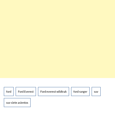
ford
Ford Everest
Ford everest wildtrak
ford ranger
suv
suv siete asientos