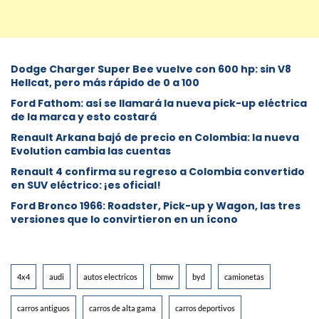
Dodge Charger Super Bee vuelve con 600 hp: sin V8
Hellcat, pero más rápido de 0 a 100
Ford Fathom: así se llamará la nueva pick-up eléctrica
de la marca y esto costará
Renault Arkana bajó de precio en Colombia: la nueva
Evolution cambia las cuentas
Renault 4 confirma su regreso a Colombia convertido
en SUV eléctrico: ¡es oficial!
Ford Bronco 1966: Roadster, Pick-up y Wagon, las tres
versiones que lo convirtieron en un ícono
4x4
audi
autos electricos
bmw
byd
camionetas
carros antiguos
carros de alta gama
carros deportivos