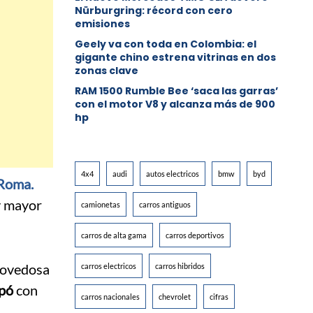
Nürburgring: récord con cero
emisiones
Geely va con toda en Colombia: el
gigante chino estrena vitrinas en dos
zonas clave
RAM 1500 Rumble Bee ‘saca las garras’
con el motor V8 y alcanza más de 900
hp
4x4
audi
autos electricos
bmw
byd
 Roma.
y mayor
camionetas
carros antiguos
carros de alta gama
carros deportivos
 novedosa
carros electricos
carros hibridos
pó
con
carros nacionales
chevrolet
cifras