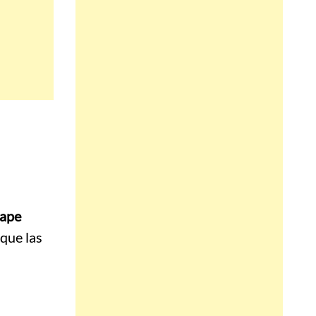
cape
 que las