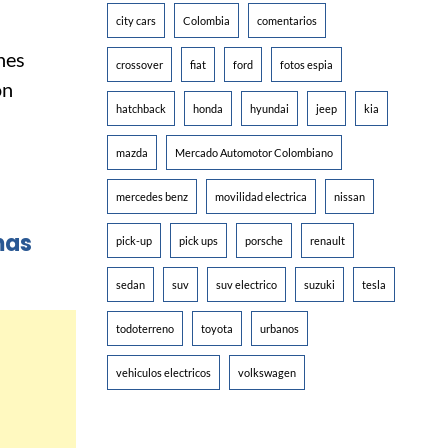
city cars
Colombia
comentarios
nes
crossover
fiat
ford
fotos espia
on
hatchback
honda
hyundai
jeep
kia
mazda
Mercado Automotor Colombiano
mercedes benz
movilidad electrica
nissan
mas
pick-up
pick ups
porsche
renault
sedan
suv
suv electrico
suzuki
tesla
todoterreno
toyota
urbanos
vehiculos electricos
volkswagen