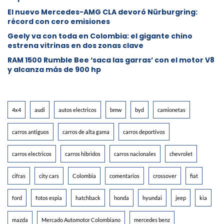
El nuevo Mercedes-AMG CLA devoró Nürburgring:
récord con cero emisiones
Geely va con toda en Colombia: el gigante chino
estrena vitrinas en dos zonas clave
RAM 1500 Rumble Bee ‘saca las garras’ con el motor V8
y alcanza más de 900 hp
4x4
audi
autos electricos
bmw
byd
camionetas
carros antiguos
carros de alta gama
carros deportivos
carros electricos
carros hibridos
carros nacionales
chevrolet
cifras
city cars
Colombia
comentarios
crossover
fiat
ford
fotos espia
hatchback
honda
hyundai
jeep
kia
mazda
Mercado Automotor Colombiano
mercedes benz