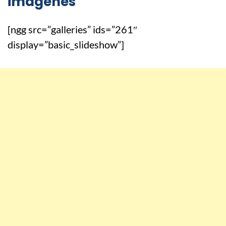
imágenes
[ngg src=”galleries” ids=”261″
display=”basic_slideshow”]