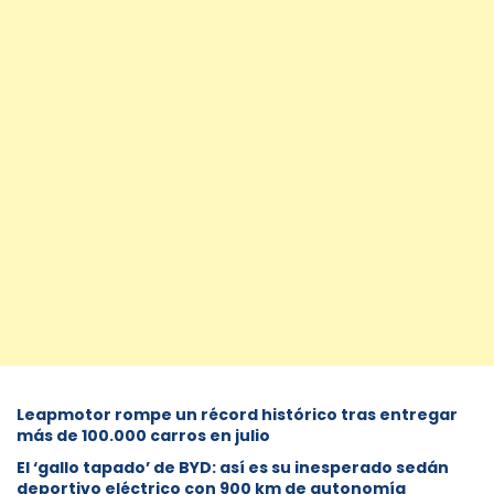
Leapmotor rompe un récord histórico tras entregar
más de 100.000 carros en julio
El ‘gallo tapado’ de BYD: así es su inesperado sedán
deportivo eléctrico con 900 km de autonomía