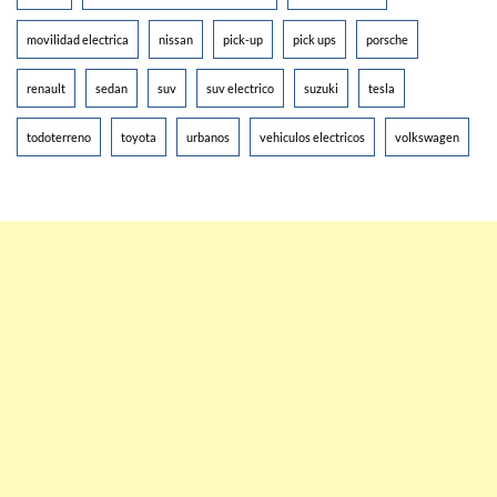
movilidad electrica
nissan
pick-up
pick ups
porsche
renault
sedan
suv
suv electrico
suzuki
tesla
todoterreno
toyota
urbanos
vehiculos electricos
volkswagen