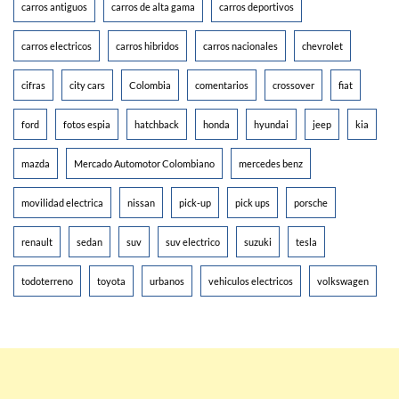
carros antiguos
carros de alta gama
carros deportivos
carros electricos
carros hibridos
carros nacionales
chevrolet
cifras
city cars
Colombia
comentarios
crossover
fiat
ford
fotos espia
hatchback
honda
hyundai
jeep
kia
mazda
Mercado Automotor Colombiano
mercedes benz
movilidad electrica
nissan
pick-up
pick ups
porsche
renault
sedan
suv
suv electrico
suzuki
tesla
todoterreno
toyota
urbanos
vehiculos electricos
volkswagen