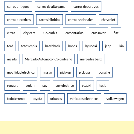
carros antiguos
carros de alta gama
carros deportivos
carros electricos
carros hibridos
carros nacionales
chevrolet
cifras
city cars
Colombia
comentarios
crossover
fiat
ford
fotos espia
hatchback
honda
hyundai
jeep
kia
mazda
Mercado Automotor Colombiano
mercedes benz
movilidad electrica
nissan
pick-up
pick ups
porsche
renault
sedan
suv
suv electrico
suzuki
tesla
todoterreno
toyota
urbanos
vehiculos electricos
volkswagen