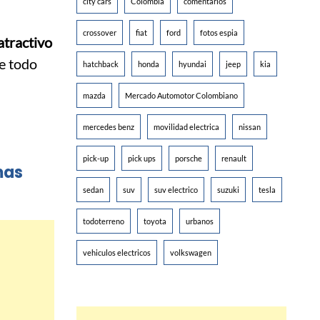
city cars
Colombia
comentarios
crossover
fiat
ford
fotos espia
atractivo
e todo
hatchback
honda
hyundai
jeep
kia
mazda
Mercado Automotor Colombiano
mercedes benz
movilidad electrica
nissan
pick-up
pick ups
porsche
renault
mas
sedan
suv
suv electrico
suzuki
tesla
todoterreno
toyota
urbanos
vehiculos electricos
volkswagen