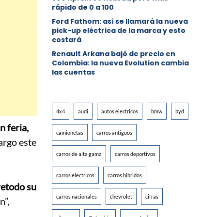
rápido de 0 a 100
Ford Fathom: así se llamará la nueva
pick-up eléctrica de la marca y esto
costará
Renault Arkana bajó de precio en
Colombia: la nueva Evolution cambia
las cuentas
4x4
audi
autos electricos
bmw
byd
n feria,
camionetas
carros antiguos
argo este
carros de alta gama
carros deportivos
carros electricos
carros hibridos
etodo su
carros nacionales
chevrolet
cifras
n”,