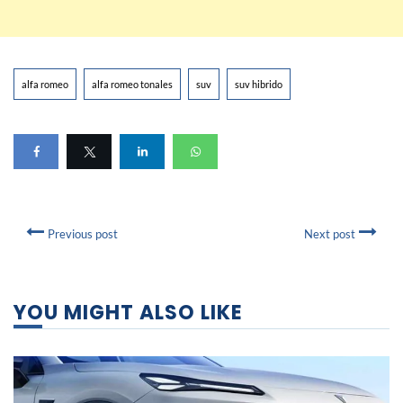
alfa romeo
alfa romeo tonales
suv
suv hibrido
Previous post
Next post
YOU MIGHT ALSO LIKE