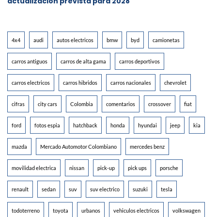
actualización prevista para 2028
4x4
audi
autos electricos
bmw
byd
camionetas
carros antiguos
carros de alta gama
carros deportivos
carros electricos
carros hibridos
carros nacionales
chevrolet
cifras
city cars
Colombia
comentarios
crossover
fiat
ford
fotos espia
hatchback
honda
hyundai
jeep
kia
mazda
Mercado Automotor Colombiano
mercedes benz
movilidad electrica
nissan
pick-up
pick ups
porsche
renault
sedan
suv
suv electrico
suzuki
tesla
todoterreno
toyota
urbanos
vehiculos electricos
volkswagen