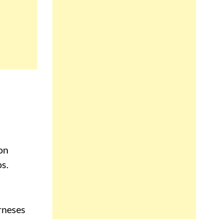
on
s.
arneses