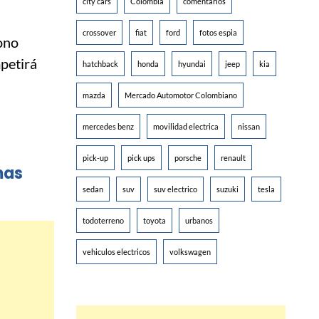
city cars
Colombia
comentarios
crossover
fiat
ford
fotos espia
tono
petirá
hatchback
honda
hyundai
jeep
kia
mazda
Mercado Automotor Colombiano
mercedes benz
movilidad electrica
nissan
pick-up
pick ups
porsche
renault
mas
sedan
suv
suv electrico
suzuki
tesla
todoterreno
toyota
urbanos
vehiculos electricos
volkswagen