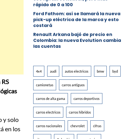
rápido de 0 a 100
Ford Fathom: así se llamará la nueva
pick-up eléctrica de la marca y esto
costará
Renault Arkana bajó de precio en
Colombia: la nueva Evolution cambia
las cuentas
4x4
audi
autos electricos
bmw
byd
a RS
camionetas
carros antiguos
lógicas
carros de alta gama
carros deportivos
carros electricos
carros hibridos
 y solo
carros nacionales
chevrolet
cifras
á en los