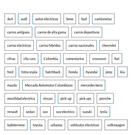
4x4
audi
autos electricos
bmw
byd
camionetas
carros antiguos
carros de alta gama
carros deportivos
carros electricos
carros hibridos
carros nacionales
chevrolet
cifras
city cars
Colombia
comentarios
crossover
fiat
ford
fotos espia
hatchback
honda
hyundai
jeep
kia
mazda
Mercado Automotor Colombiano
mercedes benz
movilidad electrica
nissan
pick-up
pick ups
porsche
renault
sedan
suv
suv electrico
suzuki
tesla
todoterreno
toyota
urbanos
vehiculos electricos
volkswagen