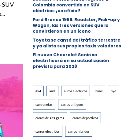
o SUV
Colombia convertido en SUV
eléctrico: ¡es oficial!
..
Ford Bronco 1966: Roadster, Pick-up y
Wagon, las tres versiones que lo
convirtieron en un ícono
Toyota se cansó del tráfico terrestre
y ya alista sus propios taxis voladores
El nuevo Chevrolet Sonic se
electrificará en su actualización
prevista para 2028
4x4
audi
autos electricos
bmw
byd
camionetas
carros antiguos
carros de alta gama
carros deportivos
carros electricos
carros hibridos