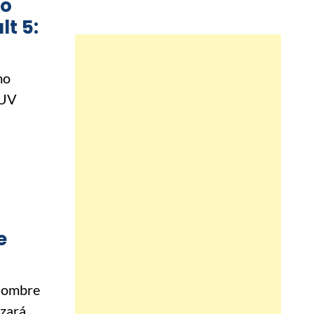
co
lt 5:
mo
SUV
e
 nombre
izará