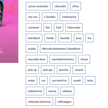
carros nacionales
chevrolet
cifras
city cars
Colombia
comentarios
crossover
fiat
ford
fotos espia
hatchback
honda
hyundai
jeep
kia
mazda
Mercado Automotor Colombiano
mercedes benz
movilidad electrica
nissan
pick-up
pick ups
porsche
renault
sedan
suv
suv electrico
suzuki
tesla
todoterreno
toyota
urbanos
vehiculos electricos
volkswagen