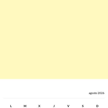
agosto 2026
L
M
X
J
V
S
D