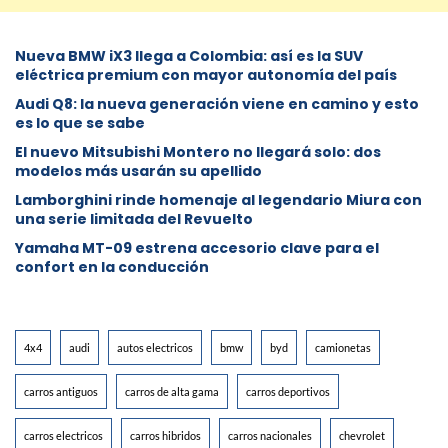
Nueva BMW iX3 llega a Colombia: así es la SUV
eléctrica premium con mayor autonomía del país
Audi Q8: la nueva generación viene en camino y esto
es lo que se sabe
⁠El nuevo Mitsubishi Montero no llegará solo: dos
modelos más usarán su apellido
Lamborghini rinde homenaje al legendario Miura con
una serie limitada del Revuelto
Yamaha MT-09 estrena accesorio clave para el
confort en la conducción
4x4
audi
autos electricos
bmw
byd
camionetas
carros antiguos
carros de alta gama
carros deportivos
carros electricos
carros hibridos
carros nacionales
chevrolet