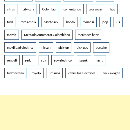
cifras
city cars
Colombia
comentarios
crossover
fiat
ford
fotos espia
hatchback
honda
hyundai
jeep
kia
mazda
Mercado Automotor Colombiano
mercedes benz
movilidad electrica
nissan
pick-up
pick ups
porsche
renault
sedan
suv
suv electrico
suzuki
tesla
todoterreno
toyota
urbanos
vehiculos electricos
volkswagen