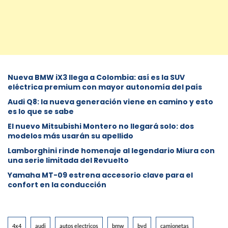
Nueva BMW iX3 llega a Colombia: así es la SUV
eléctrica premium con mayor autonomía del país
Audi Q8: la nueva generación viene en camino y esto
es lo que se sabe
⁠El nuevo Mitsubishi Montero no llegará solo: dos
modelos más usarán su apellido
Lamborghini rinde homenaje al legendario Miura con
una serie limitada del Revuelto
Yamaha MT-09 estrena accesorio clave para el
confort en la conducción
4x4
audi
autos electricos
bmw
byd
camionetas