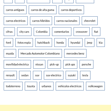
carros antiguos
carros de alta gama
carros deportivos
carros electricos
carros hibridos
carros nacionales
chevrolet
cifras
city cars
Colombia
comentarios
crossover
fiat
ford
fotos espia
hatchback
honda
hyundai
jeep
kia
mazda
Mercado Automotor Colombiano
mercedes benz
movilidad electrica
nissan
pick-up
pick ups
porsche
renault
sedan
suv
suv electrico
suzuki
tesla
todoterreno
toyota
urbanos
vehiculos electricos
volkswagen