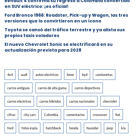
Renault 4 confirma su regreso a Colombia convertido
en SUV eléctrico: ¡es oficial!
Ford Bronco 1966: Roadster, Pick-up y Wagon, las tres
versiones que lo convirtieron en un ícono
Toyota se cansó del tráfico terrestre y ya alista sus
propios taxis voladores
El nuevo Chevrolet Sonic se electrificará en su
actualización prevista para 2028
4x4
audi
autos electricos
bmw
byd
camionetas
carros antiguos
carros de alta gama
carros deportivos
carros electricos
carros hibridos
carros nacionales
chevrolet
cifras
city cars
Colombia
comentarios
crossover
fiat
ford
fotos espia
hatchback
honda
hyundai
jeep
kia