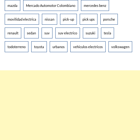
mazda
Mercado Automotor Colombiano
mercedes benz
movilidad electrica
nissan
pick-up
pick ups
porsche
renault
sedan
suv
suv electrico
suzuki
tesla
todoterreno
toyota
urbanos
vehiculos electricos
volkswagen