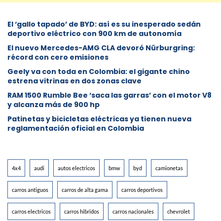
El ‘gallo tapado’ de BYD: así es su inesperado sedán
deportivo eléctrico con 900 km de autonomía
El nuevo Mercedes-AMG CLA devoró Nürburgring:
récord con cero emisiones
Geely va con toda en Colombia: el gigante chino
estrena vitrinas en dos zonas clave
RAM 1500 Rumble Bee ‘saca las garras’ con el motor V8
y alcanza más de 900 hp
Patinetas y bicicletas eléctricas ya tienen nueva
reglamentación oficial en Colombia
4x4
audi
autos electricos
bmw
byd
camionetas
carros antiguos
carros de alta gama
carros deportivos
carros electricos
carros hibridos
carros nacionales
chevrolet