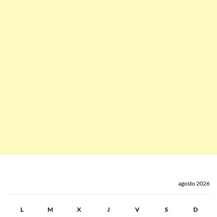
agosto 2026
L
M
X
J
V
S
D