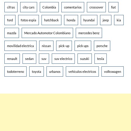
cifras
city cars
Colombia
comentarios
crossover
fiat
ford
fotos espia
hatchback
honda
hyundai
jeep
kia
mazda
Mercado Automotor Colombiano
mercedes benz
movilidad electrica
nissan
pick-up
pick ups
porsche
renault
sedan
suv
suv electrico
suzuki
tesla
todoterreno
toyota
urbanos
vehiculos electricos
volkswagen