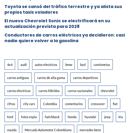
Toyota se cansó del tráfico terrestre y ya alista sus
propios taxis voladores
El nuevo Chevrolet Sonic se electrificará en su
actualización prevista para 2028
Conductores de carros eléctricos ya decidieron: casi
nadie quiere volver a la gasolina
4x4
audi
autos electricos
bmw
byd
camionetas
carros antiguos
carros de alta gama
carros deportivos
carros electricos
carros hibridos
carros nacionales
chevrolet
cifras
city cars
Colombia
comentarios
crossover
fiat
ford
fotos espia
hatchback
honda
hyundai
jeep
kia
mazda
Mercado Automotor Colombiano
mercedes benz