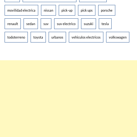
movilidad electrica
nissan
pick-up
pick ups
porsche
renault
sedan
suv
suv electrico
suzuki
tesla
todoterreno
toyota
urbanos
vehiculos electricos
volkswagen