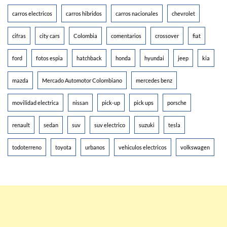
carros electricos
carros hibridos
carros nacionales
chevrolet
cifras
city cars
Colombia
comentarios
crossover
fiat
ford
fotos espia
hatchback
honda
hyundai
jeep
kia
mazda
Mercado Automotor Colombiano
mercedes benz
movilidad electrica
nissan
pick-up
pick ups
porsche
renault
sedan
suv
suv electrico
suzuki
tesla
todoterreno
toyota
urbanos
vehiculos electricos
volkswagen