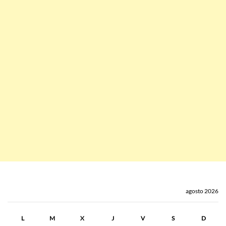
agosto 2026
L
M
X
J
V
S
D