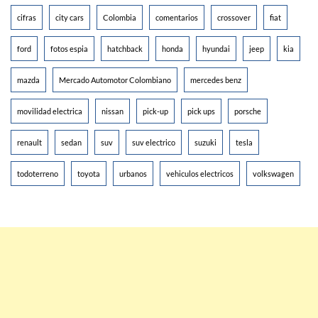
cifras
city cars
Colombia
comentarios
crossover
fiat
ford
fotos espia
hatchback
honda
hyundai
jeep
kia
mazda
Mercado Automotor Colombiano
mercedes benz
movilidad electrica
nissan
pick-up
pick ups
porsche
renault
sedan
suv
suv electrico
suzuki
tesla
todoterreno
toyota
urbanos
vehiculos electricos
volkswagen