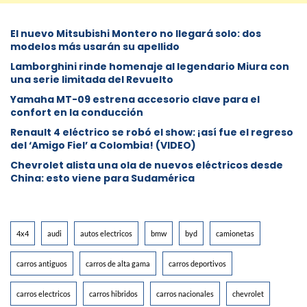
⁠El nuevo Mitsubishi Montero no llegará solo: dos
modelos más usarán su apellido
Lamborghini rinde homenaje al legendario Miura con
una serie limitada del Revuelto
Yamaha MT-09 estrena accesorio clave para el
confort en la conducción
Renault 4 eléctrico se robó el show: ¡así fue el regreso
del ‘Amigo Fiel’ a Colombia! (VIDEO)
Chevrolet alista una ola de nuevos eléctricos desde
China: esto viene para Sudamérica
4x4
audi
autos electricos
bmw
byd
camionetas
carros antiguos
carros de alta gama
carros deportivos
carros electricos
carros hibridos
carros nacionales
chevrolet