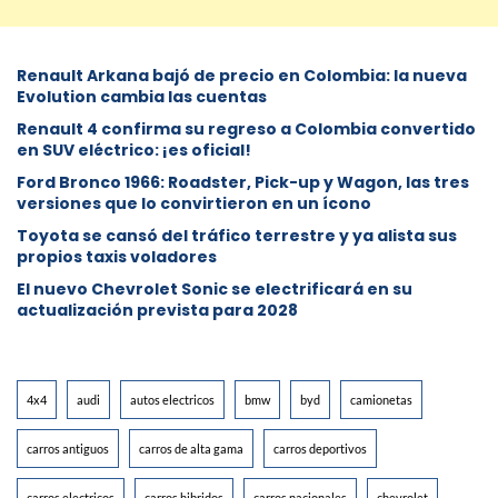
Renault Arkana bajó de precio en Colombia: la nueva
Evolution cambia las cuentas
Renault 4 confirma su regreso a Colombia convertido
en SUV eléctrico: ¡es oficial!
Ford Bronco 1966: Roadster, Pick-up y Wagon, las tres
versiones que lo convirtieron en un ícono
Toyota se cansó del tráfico terrestre y ya alista sus
propios taxis voladores
El nuevo Chevrolet Sonic se electrificará en su
actualización prevista para 2028
4x4
audi
autos electricos
bmw
byd
camionetas
carros antiguos
carros de alta gama
carros deportivos
carros electricos
carros hibridos
carros nacionales
chevrolet