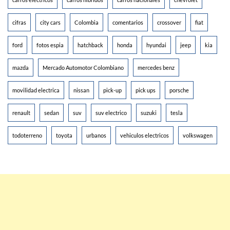
cifras
city cars
Colombia
comentarios
crossover
fiat
ford
fotos espia
hatchback
honda
hyundai
jeep
kia
mazda
Mercado Automotor Colombiano
mercedes benz
movilidad electrica
nissan
pick-up
pick ups
porsche
renault
sedan
suv
suv electrico
suzuki
tesla
todoterreno
toyota
urbanos
vehiculos electricos
volkswagen