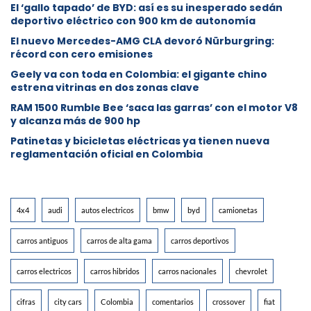
El ‘gallo tapado’ de BYD: así es su inesperado sedán
deportivo eléctrico con 900 km de autonomía
El nuevo Mercedes-AMG CLA devoró Nürburgring:
récord con cero emisiones
Geely va con toda en Colombia: el gigante chino
estrena vitrinas en dos zonas clave
RAM 1500 Rumble Bee ‘saca las garras’ con el motor V8
y alcanza más de 900 hp
Patinetas y bicicletas eléctricas ya tienen nueva
reglamentación oficial en Colombia
4x4
audi
autos electricos
bmw
byd
camionetas
carros antiguos
carros de alta gama
carros deportivos
carros electricos
carros hibridos
carros nacionales
chevrolet
cifras
city cars
Colombia
comentarios
crossover
fiat