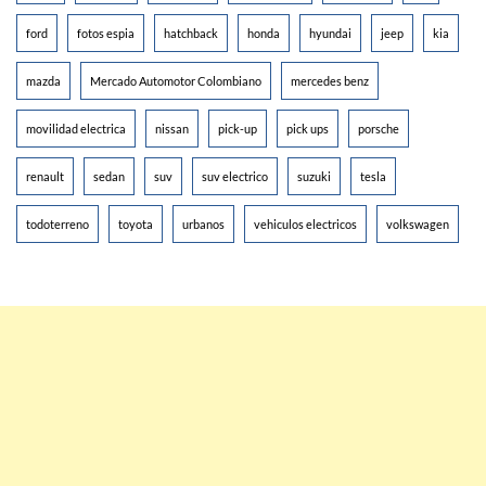
ford
fotos espia
hatchback
honda
hyundai
jeep
kia
mazda
Mercado Automotor Colombiano
mercedes benz
movilidad electrica
nissan
pick-up
pick ups
porsche
renault
sedan
suv
suv electrico
suzuki
tesla
todoterreno
toyota
urbanos
vehiculos electricos
volkswagen