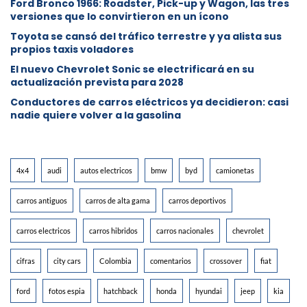
Ford Bronco 1966: Roadster, Pick-up y Wagon, las tres
versiones que lo convirtieron en un ícono
Toyota se cansó del tráfico terrestre y ya alista sus
propios taxis voladores
El nuevo Chevrolet Sonic se electrificará en su
actualización prevista para 2028
Conductores de carros eléctricos ya decidieron: casi
nadie quiere volver a la gasolina
4x4
audi
autos electricos
bmw
byd
camionetas
carros antiguos
carros de alta gama
carros deportivos
carros electricos
carros hibridos
carros nacionales
chevrolet
cifras
city cars
Colombia
comentarios
crossover
fiat
ford
fotos espia
hatchback
honda
hyundai
jeep
kia