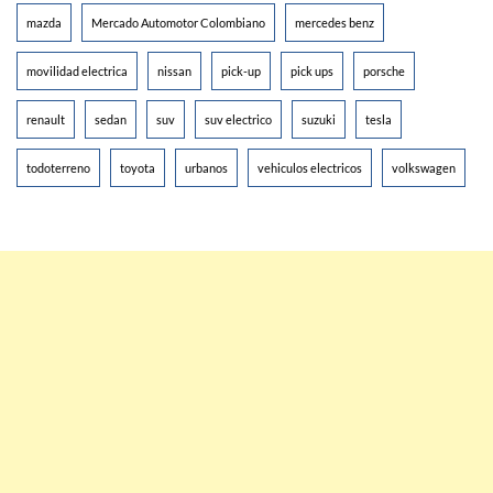
mazda
Mercado Automotor Colombiano
mercedes benz
movilidad electrica
nissan
pick-up
pick ups
porsche
renault
sedan
suv
suv electrico
suzuki
tesla
todoterreno
toyota
urbanos
vehiculos electricos
volkswagen