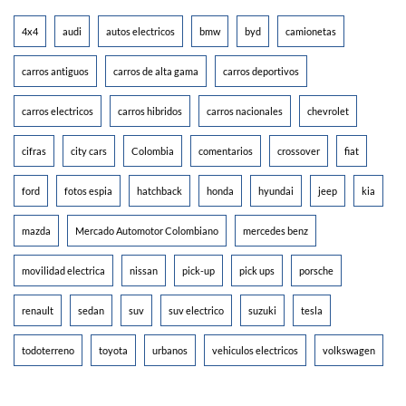
4x4
audi
autos electricos
bmw
byd
camionetas
carros antiguos
carros de alta gama
carros deportivos
carros electricos
carros hibridos
carros nacionales
chevrolet
cifras
city cars
Colombia
comentarios
crossover
fiat
ford
fotos espia
hatchback
honda
hyundai
jeep
kia
mazda
Mercado Automotor Colombiano
mercedes benz
movilidad electrica
nissan
pick-up
pick ups
porsche
renault
sedan
suv
suv electrico
suzuki
tesla
todoterreno
toyota
urbanos
vehiculos electricos
volkswagen