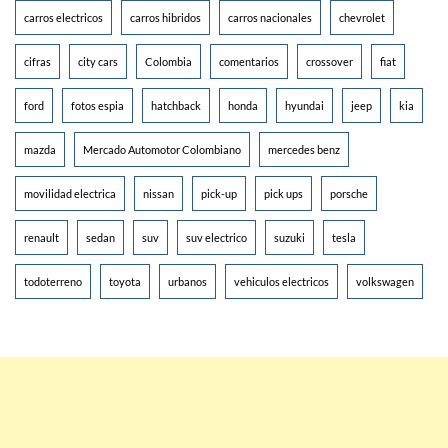
carros electricos
carros hibridos
carros nacionales
chevrolet
cifras
city cars
Colombia
comentarios
crossover
fiat
ford
fotos espia
hatchback
honda
hyundai
jeep
kia
mazda
Mercado Automotor Colombiano
mercedes benz
movilidad electrica
nissan
pick-up
pick ups
porsche
renault
sedan
suv
suv electrico
suzuki
tesla
todoterreno
toyota
urbanos
vehiculos electricos
volkswagen