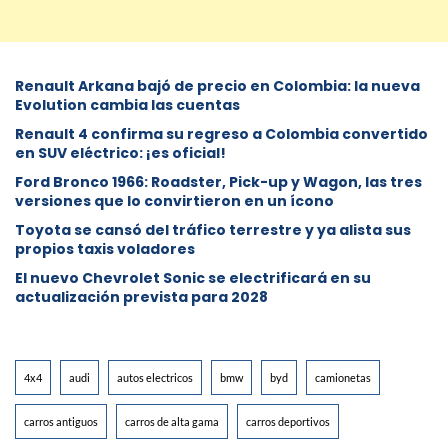
Renault Arkana bajó de precio en Colombia: la nueva
Evolution cambia las cuentas
Renault 4 confirma su regreso a Colombia convertido
en SUV eléctrico: ¡es oficial!
Ford Bronco 1966: Roadster, Pick-up y Wagon, las tres
versiones que lo convirtieron en un ícono
Toyota se cansó del tráfico terrestre y ya alista sus
propios taxis voladores
El nuevo Chevrolet Sonic se electrificará en su
actualización prevista para 2028
4x4
audi
autos electricos
bmw
byd
camionetas
carros antiguos
carros de alta gama
carros deportivos