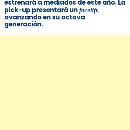
estrenará a mediados de este año. La
pick-up presentará un
facelift,
avanzando en su octava
generación.