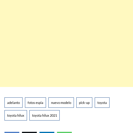
adelanto
fotos espia
nuevo modelo
pick-up
toyota
toyota hilux
toyota hilux 2021