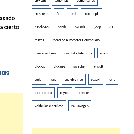
city cars
Colombia
comentarios
crossover
fiat
ford
fotos espia
pasado
a cierto
hatchback
honda
hyundai
jeep
kia
mazda
Mercado Automotor Colombiano
mercedes benz
movilidad electrica
nissan
pick-up
pick ups
porsche
renault
mas
sedan
suv
suv electrico
suzuki
tesla
todoterreno
toyota
urbanos
vehiculos electricos
volkswagen