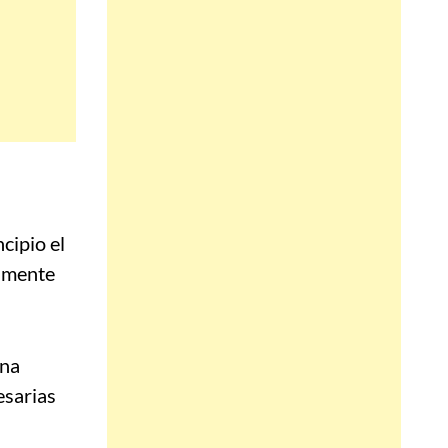
ncipio el
almente
una
esarias