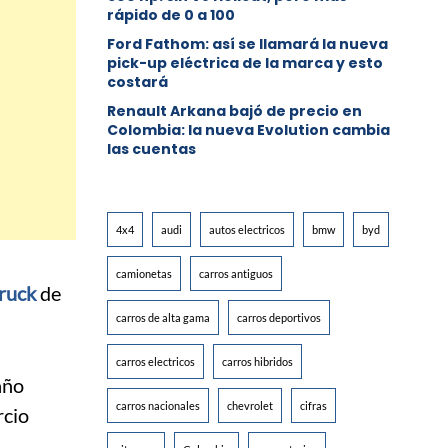
rápido de 0 a 100
Ford Fathom: así se llamará la nueva
pick-up eléctrica de la marca y esto
costará
Renault Arkana bajó de precio en
Colombia: la nueva Evolution cambia
las cuentas
4x4
audi
autos electricos
bmw
byd
camionetas
carros antiguos
ruck
de
carros de alta gama
carros deportivos
carros electricos
carros hibridos
año
carros nacionales
chevrolet
cifras
cio