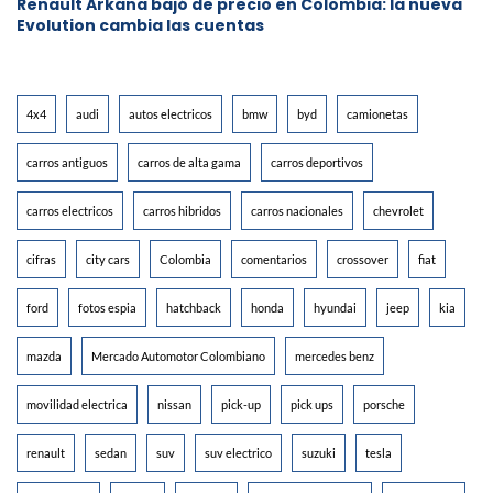
Renault Arkana bajó de precio en Colombia: la nueva
Evolution cambia las cuentas
4x4
audi
autos electricos
bmw
byd
camionetas
carros antiguos
carros de alta gama
carros deportivos
carros electricos
carros hibridos
carros nacionales
chevrolet
cifras
city cars
Colombia
comentarios
crossover
fiat
ford
fotos espia
hatchback
honda
hyundai
jeep
kia
mazda
Mercado Automotor Colombiano
mercedes benz
movilidad electrica
nissan
pick-up
pick ups
porsche
renault
sedan
suv
suv electrico
suzuki
tesla