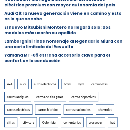
eléctrica premium con mayor autonomía del país
Audi Q8: la nueva generación viene en camino y esto
es lo que se sabe
⁠El nuevo Mitsubishi Montero no llegará solo: dos
modelos más usarán su apellido
Lamborghini rinde homenaje al legendario Miura con
una serie limitada del Revuelto
Yamaha MT-09 estrena accesorio clave para el
confort en la conducción
4x4
audi
autos electricos
bmw
byd
camionetas
carros antiguos
carros de alta gama
carros deportivos
carros electricos
carros hibridos
carros nacionales
chevrolet
cifras
city cars
Colombia
comentarios
crossover
fiat