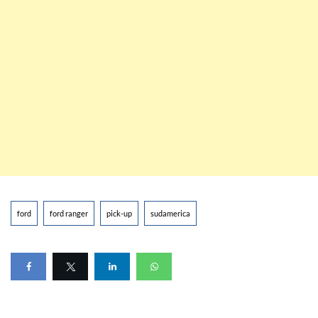
ford
ford ranger
pick-up
sudamerica