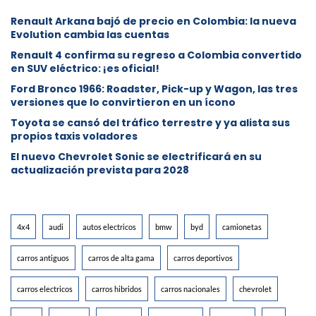
Renault Arkana bajó de precio en Colombia: la nueva
Evolution cambia las cuentas
Renault 4 confirma su regreso a Colombia convertido
en SUV eléctrico: ¡es oficial!
Ford Bronco 1966: Roadster, Pick-up y Wagon, las tres
versiones que lo convirtieron en un ícono
Toyota se cansó del tráfico terrestre y ya alista sus
propios taxis voladores
El nuevo Chevrolet Sonic se electrificará en su
actualización prevista para 2028
4x4
audi
autos electricos
bmw
byd
camionetas
carros antiguos
carros de alta gama
carros deportivos
carros electricos
carros hibridos
carros nacionales
chevrolet