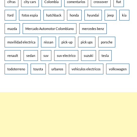
cifras
city cars
Colombia
comentarios
crossover
fiat
ford
fotos espia
hatchback
honda
hyundai
jeep
kia
mazda
Mercado Automotor Colombiano
mercedes benz
movilidad electrica
nissan
pick-up
pick ups
porsche
renault
sedan
suv
suv electrico
suzuki
tesla
todoterreno
toyota
urbanos
vehiculos electricos
volkswagen