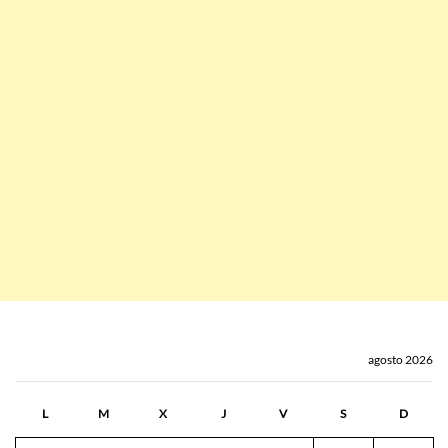
agosto 2026
L
M
X
J
V
S
D