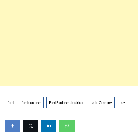
ford
ford explorer
Ford Explorer electrico
Latin Grammy
suv