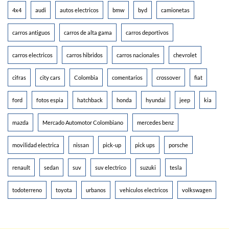
4x4
audi
autos electricos
bmw
byd
camionetas
carros antiguos
carros de alta gama
carros deportivos
carros electricos
carros hibridos
carros nacionales
chevrolet
cifras
city cars
Colombia
comentarios
crossover
fiat
ford
fotos espia
hatchback
honda
hyundai
jeep
kia
mazda
Mercado Automotor Colombiano
mercedes benz
movilidad electrica
nissan
pick-up
pick ups
porsche
renault
sedan
suv
suv electrico
suzuki
tesla
todoterreno
toyota
urbanos
vehiculos electricos
volkswagen