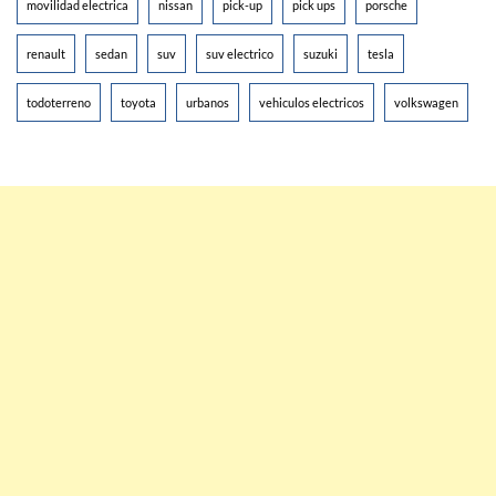
movilidad electrica
nissan
pick-up
pick ups
porsche
renault
sedan
suv
suv electrico
suzuki
tesla
todoterreno
toyota
urbanos
vehiculos electricos
volkswagen