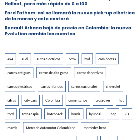
Hellcat, pero más rápido de 0 a 100
Ford Fathom: así se llamará la nueva pick-up eléctrica
de la marca y esto costará
Renault Arkana bajó de precio en Colombia: la nueva
Evolution cambia las cuentas
4x4
audi
autos electricos
bmw
byd
camionetas
carros antiguos
carros de alta gama
carros deportivos
carros electricos
carros hibridos
carros nacionales
chevrolet
cifras
city cars
Colombia
comentarios
crossover
fiat
ford
fotos espia
hatchback
honda
hyundai
jeep
kia
mazda
Mercado Automotor Colombiano
mercedes benz