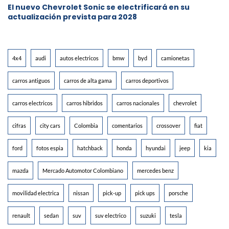
El nuevo Chevrolet Sonic se electrificará en su
actualización prevista para 2028
4x4
audi
autos electricos
bmw
byd
camionetas
carros antiguos
carros de alta gama
carros deportivos
carros electricos
carros hibridos
carros nacionales
chevrolet
cifras
city cars
Colombia
comentarios
crossover
fiat
ford
fotos espia
hatchback
honda
hyundai
jeep
kia
mazda
Mercado Automotor Colombiano
mercedes benz
movilidad electrica
nissan
pick-up
pick ups
porsche
renault
sedan
suv
suv electrico
suzuki
tesla