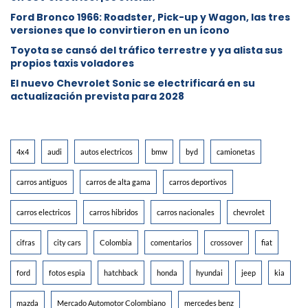
Ford Bronco 1966: Roadster, Pick-up y Wagon, las tres
versiones que lo convirtieron en un ícono
Toyota se cansó del tráfico terrestre y ya alista sus
propios taxis voladores
El nuevo Chevrolet Sonic se electrificará en su
actualización prevista para 2028
4x4
audi
autos electricos
bmw
byd
camionetas
carros antiguos
carros de alta gama
carros deportivos
carros electricos
carros hibridos
carros nacionales
chevrolet
cifras
city cars
Colombia
comentarios
crossover
fiat
ford
fotos espia
hatchback
honda
hyundai
jeep
kia
mazda
Mercado Automotor Colombiano
mercedes benz