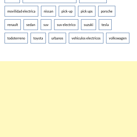
movilidad electrica
nissan
pick-up
pick ups
porsche
renault
sedan
suv
suv electrico
suzuki
tesla
todoterreno
toyota
urbanos
vehiculos electricos
volkswagen