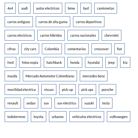
4x4
audi
autos electricos
bmw
byd
camionetas
carros antiguos
carros de alta gama
carros deportivos
carros electricos
carros hibridos
carros nacionales
chevrolet
cifras
city cars
Colombia
comentarios
crossover
fiat
ford
fotos espia
hatchback
honda
hyundai
jeep
kia
mazda
Mercado Automotor Colombiano
mercedes benz
movilidad electrica
nissan
pick-up
pick ups
porsche
renault
sedan
suv
suv electrico
suzuki
tesla
todoterreno
toyota
urbanos
vehiculos electricos
volkswagen