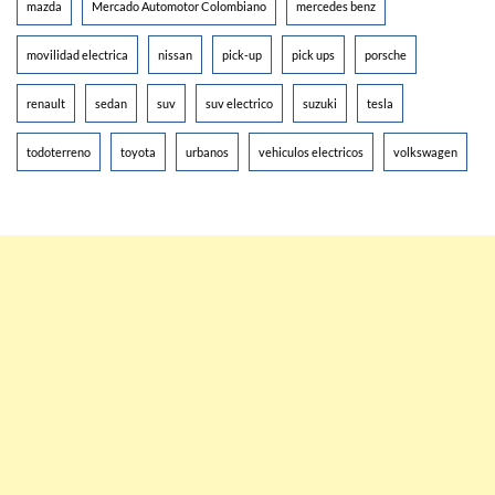
mazda
Mercado Automotor Colombiano
mercedes benz
movilidad electrica
nissan
pick-up
pick ups
porsche
renault
sedan
suv
suv electrico
suzuki
tesla
todoterreno
toyota
urbanos
vehiculos electricos
volkswagen