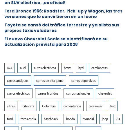
en SUV eléctrico: ¡es oficial!
Ford Bronco 1966: Roadster, Pick-up y Wagon, las tres
versiones que lo convirtieron en un ícono
Toyota se cansó del tráfico terrestre y ya alista sus
propios taxis voladores
El nuevo Chevrolet Sonic se electrificará en su
actualización prevista para 2028
4x4
audi
autos electricos
bmw
byd
camionetas
carros antiguos
carros de alta gama
carros deportivos
carros electricos
carros hibridos
carros nacionales
chevrolet
cifras
city cars
Colombia
comentarios
crossover
fiat
ford
fotos espia
hatchback
honda
hyundai
jeep
kia