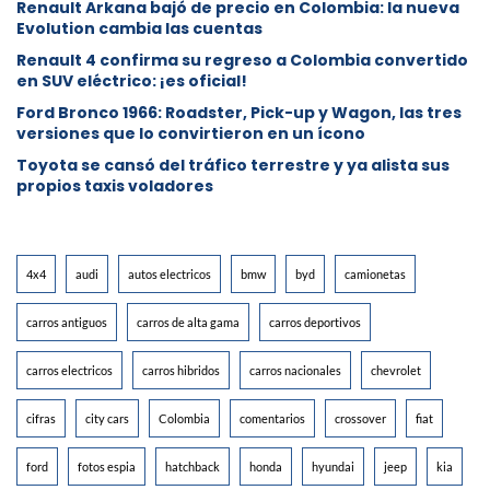
Renault Arkana bajó de precio en Colombia: la nueva
Evolution cambia las cuentas
Renault 4 confirma su regreso a Colombia convertido
en SUV eléctrico: ¡es oficial!
Ford Bronco 1966: Roadster, Pick-up y Wagon, las tres
versiones que lo convirtieron en un ícono
Toyota se cansó del tráfico terrestre y ya alista sus
propios taxis voladores
4x4
audi
autos electricos
bmw
byd
camionetas
carros antiguos
carros de alta gama
carros deportivos
carros electricos
carros hibridos
carros nacionales
chevrolet
cifras
city cars
Colombia
comentarios
crossover
fiat
ford
fotos espia
hatchback
honda
hyundai
jeep
kia