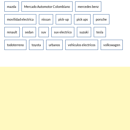
mazda
Mercado Automotor Colombiano
mercedes benz
movilidad electrica
nissan
pick-up
pick ups
porsche
renault
sedan
suv
suv electrico
suzuki
tesla
todoterreno
toyota
urbanos
vehiculos electricos
volkswagen