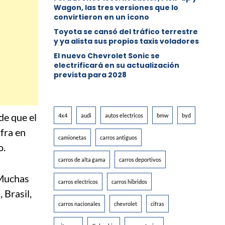
Wagon, las tres versiones que lo
convirtieron en un ícono
Toyota se cansó del tráfico terrestre
y ya alista sus propios taxis voladores
El nuevo Chevrolet Sonic se
electrificará en su actualización
prevista para 2028
de que el
4x4
audi
autos electricos
bmw
byd
ifra en
camionetas
carros antiguos
o.
carros de alta gama
carros deportivos
 Muchas
carros electricos
carros hibridos
 Brasil,
carros nacionales
chevrolet
cifras