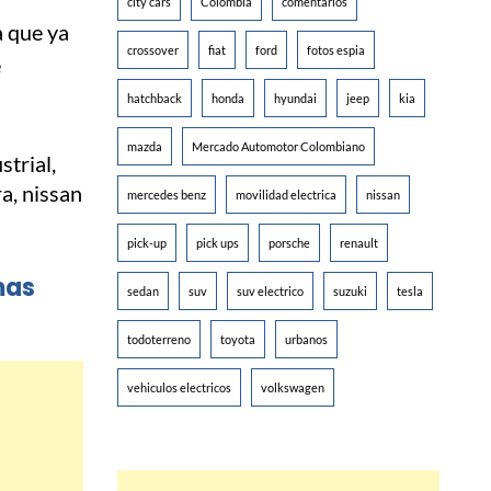
city cars
Colombia
comentarios
 que ya
crossover
fiat
ford
fotos espia
e
hatchback
honda
hyundai
jeep
kia
mazda
Mercado Automotor Colombiano
mercedes benz
movilidad electrica
nissan
pick-up
pick ups
porsche
renault
mas
sedan
suv
suv electrico
suzuki
tesla
todoterreno
toyota
urbanos
vehiculos electricos
volkswagen