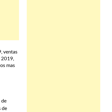
 de
s de