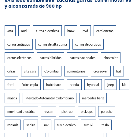
RAM 1500 Rumble Bee ‘saca las garras’ con el motor V8
y alcanza más de 900 hp
4x4
audi
autos electricos
bmw
byd
camionetas
carros antiguos
carros de alta gama
carros deportivos
carros electricos
carros hibridos
carros nacionales
chevrolet
cifras
city cars
Colombia
comentarios
crossover
fiat
ford
fotos espia
hatchback
honda
hyundai
jeep
kia
mazda
Mercado Automotor Colombiano
mercedes benz
movilidad electrica
nissan
pick-up
pick ups
porsche
renault
sedan
suv
suv electrico
suzuki
tesla