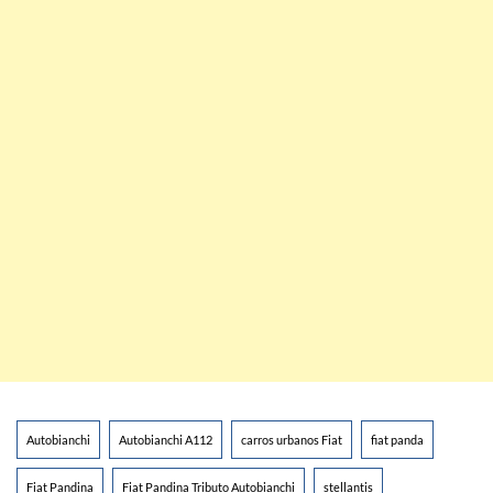
Autobianchi
Autobianchi A112
carros urbanos Fiat
fiat panda
Fiat Pandina
Fiat Pandina Tributo Autobianchi
stellantis