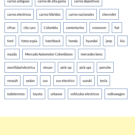
carros antiguos
carros de alta gama
carros deportivos
carros electricos
carros hibridos
carros nacionales
chevrolet
cifras
city cars
Colombia
comentarios
crossover
fiat
ford
fotos espia
hatchback
honda
hyundai
jeep
kia
mazda
Mercado Automotor Colombiano
mercedes benz
movilidad electrica
nissan
pick-up
pick ups
porsche
renault
sedan
suv
suv electrico
suzuki
tesla
todoterreno
toyota
urbanos
vehiculos electricos
volkswagen