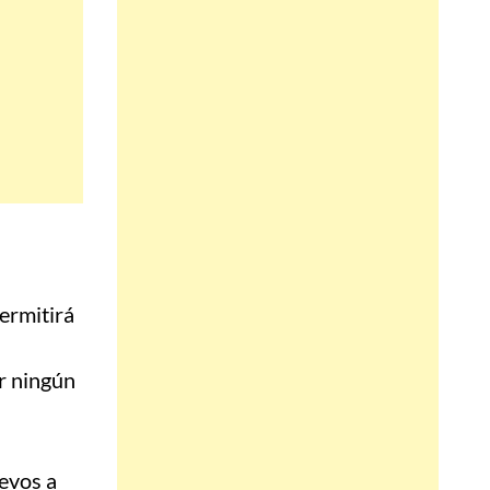
ermitirá
r ningún
uevos a