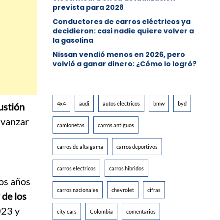
prevista para 2028
Conductores de carros eléctricos ya
decidieron: casi nadie quiere volver a
la gasolina
Nissan vendió menos en 2026, pero
volvió a ganar dinero: ¿Cómo lo logró?
4x4
audi
autos electricos
bmw
byd
ustión
avanzar
camionetas
carros antiguos
carros de alta gama
carros deportivos
carros electricos
carros hibridos
dos años
carros nacionales
chevrolet
cifras
 de los
023 y
city cars
Colombia
comentarios