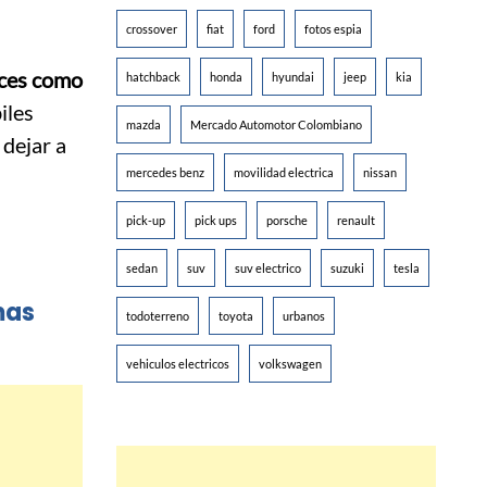
crossover
fiat
ford
fotos espia
rices como
hatchback
honda
hyundai
jeep
kia
iles
mazda
Mercado Automotor Colombiano
 dejar a
mercedes benz
movilidad electrica
nissan
pick-up
pick ups
porsche
renault
sedan
suv
suv electrico
suzuki
tesla
mas
todoterreno
toyota
urbanos
vehiculos electricos
volkswagen