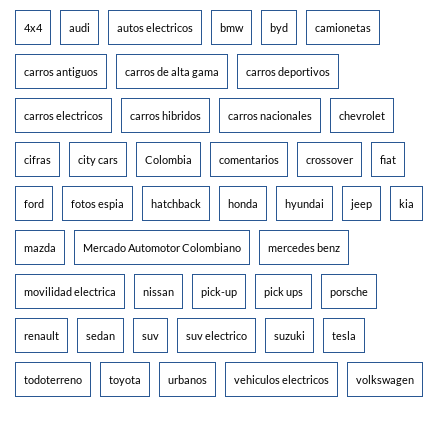
4x4
audi
autos electricos
bmw
byd
camionetas
carros antiguos
carros de alta gama
carros deportivos
carros electricos
carros hibridos
carros nacionales
chevrolet
cifras
city cars
Colombia
comentarios
crossover
fiat
ford
fotos espia
hatchback
honda
hyundai
jeep
kia
mazda
Mercado Automotor Colombiano
mercedes benz
movilidad electrica
nissan
pick-up
pick ups
porsche
renault
sedan
suv
suv electrico
suzuki
tesla
todoterreno
toyota
urbanos
vehiculos electricos
volkswagen