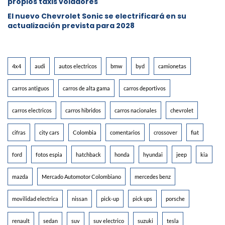
propios taxis voladores
El nuevo Chevrolet Sonic se electrificará en su
actualización prevista para 2028
4x4
audi
autos electricos
bmw
byd
camionetas
carros antiguos
carros de alta gama
carros deportivos
carros electricos
carros hibridos
carros nacionales
chevrolet
cifras
city cars
Colombia
comentarios
crossover
fiat
ford
fotos espia
hatchback
honda
hyundai
jeep
kia
mazda
Mercado Automotor Colombiano
mercedes benz
movilidad electrica
nissan
pick-up
pick ups
porsche
renault
sedan
suv
suv electrico
suzuki
tesla