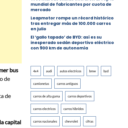
mundial de fabricantes por cuota de
mercado
Leapmotor rompe un récord histórico
tras entregar más de 100.000 carros
en julio
El ‘gallo tapado’ de BYD: así es su
inesperado sedán deportivo eléctrico
con 900 km de autonomía
mer bus
4x4
audi
autos electricos
bmw
byd
go de
camionetas
carros antiguos
ta de
carros de alta gama
carros deportivos
carros electricos
carros hibridos
la capital
carros nacionales
chevrolet
cifras