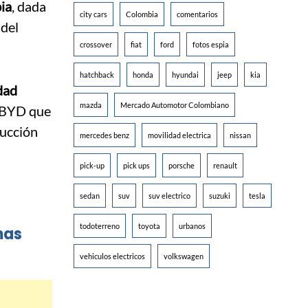
ia
, dada
city cars
Colombia
comentarios
 del
crossover
fiat
ford
fotos espia
hatchback
honda
hyundai
jeep
kia
dad
mazda
Mercado Automotor Colombiano
e BYD que
ducción
mercedes benz
movilidad electrica
nissan
pick-up
pick ups
porsche
renault
sedan
suv
suv electrico
suzuki
tesla
todoterreno
toyota
urbanos
mas
vehiculos electricos
volkswagen