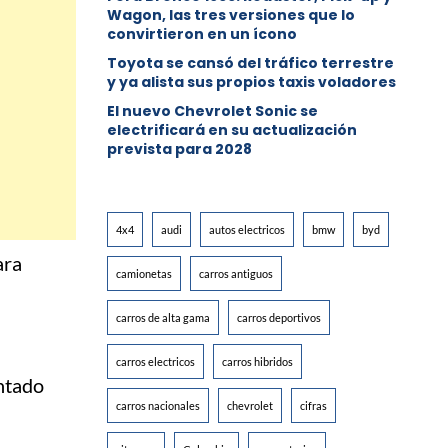
Wagon, las tres versiones que lo
convirtieron en un ícono
Toyota se cansó del tráfico terrestre
y ya alista sus propios taxis voladores
El nuevo Chevrolet Sonic se
electrificará en su actualización
prevista para 2028
4x4
audi
autos electricos
bmw
byd
ara
camionetas
carros antiguos
carros de alta gama
carros deportivos
carros electricos
carros hibridos
entado
carros nacionales
chevrolet
cifras