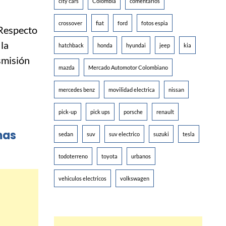
city cars
Colombia
comentarios
crossover
fiat
ford
fotos espia
Respecto
 la
hatchback
honda
hyundai
jeep
kia
smisión
mazda
Mercado Automotor Colombiano
mercedes benz
movilidad electrica
nissan
pick-up
pick ups
porsche
renault
mas
sedan
suv
suv electrico
suzuki
tesla
todoterreno
toyota
urbanos
vehiculos electricos
volkswagen