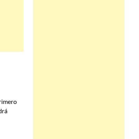
primero
drá