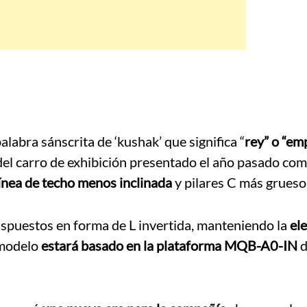
labra sánscrita de ‘kushak’ que significa “
rey” o “e
l del carro de exhibición presentado el año pasado co
ínea de techo menos inclinada
y pilares C más grueso
ispuestos en forma de L invertida, manteniendo la
ele
 modelo
estará basado en la plataforma MQB-A0-IN
d