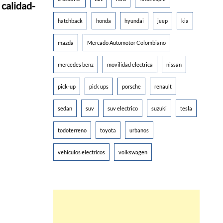
 calidad-
hatchback
honda
hyundai
jeep
kia
mazda
Mercado Automotor Colombiano
mercedes benz
movilidad electrica
nissan
pick-up
pick ups
porsche
renault
sedan
suv
suv electrico
suzuki
tesla
todoterreno
toyota
urbanos
vehiculos electricos
volkswagen