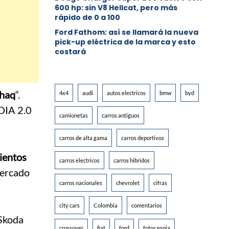
600 hp: sin V8 Hellcat, pero más
rápido de 0 a 100
Ford Fathom: así se llamará la nueva
pick-up eléctrica de la marca y esto
costará
haq
“.
4x4
audi
autos electricos
bmw
byd
DIA 2.0
camionetas
carros antiguos
carros de alta gama
carros deportivos
ientos
carros electricos
carros hibridos
mercado
carros nacionales
chevrolet
cifras
city cars
Colombia
comentarios
 Skoda
crossover
fiat
ford
fotos espia