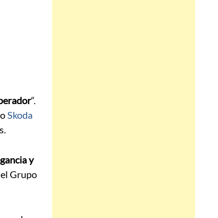
mperador
“.
mo
Skoda
s.
gancia y
el Grupo