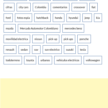
cifras
city cars
Colombia
comentarios
crossover
fiat
ford
fotos espia
hatchback
honda
hyundai
jeep
kia
mazda
Mercado Automotor Colombiano
mercedes benz
movilidad electrica
nissan
pick-up
pick ups
porsche
renault
sedan
suv
suv electrico
suzuki
tesla
todoterreno
toyota
urbanos
vehiculos electricos
volkswagen