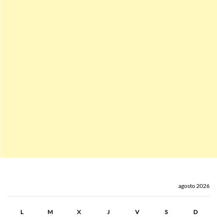
agosto 2026
L
M
X
J
V
S
D