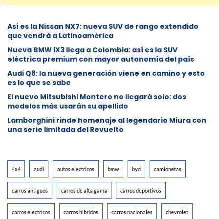
Así es la Nissan NX7: nueva SUV de rango extendido
que vendrá a Latinoamérica
Nueva BMW iX3 llega a Colombia: así es la SUV
eléctrica premium con mayor autonomía del país
Audi Q8: la nueva generación viene en camino y esto
es lo que se sabe
⁠El nuevo Mitsubishi Montero no llegará solo: dos
modelos más usarán su apellido
Lamborghini rinde homenaje al legendario Miura con
una serie limitada del Revuelto
4x4
audi
autos electricos
bmw
byd
camionetas
carros antiguos
carros de alta gama
carros deportivos
carros electricos
carros hibridos
carros nacionales
chevrolet