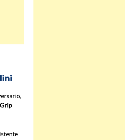
ini
ersario,
Grip
istente