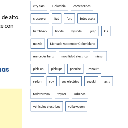
city cars
Colombia
comentarios
de alto.
crossover
fiat
ford
fotos espia
ce con
hatchback
honda
hyundai
jeep
kia
mazda
Mercado Automotor Colombiano
mercedes benz
movilidad electrica
nissan
mas
pick-up
pick ups
porsche
renault
sedan
suv
suv electrico
suzuki
tesla
todoterreno
toyota
urbanos
vehiculos electricos
volkswagen