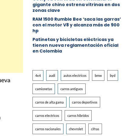
gigante chino estrena vitrinas en dos
zonas clave
RAM 1500 Rumble Bee ‘saca las garras’
con el motor V8 y alcanza más de 900
hp
Patinetas y bicicletas eléctricas ya
tienen nueva reglamentación oficial
en Colombia
4x4
audi
autos electricos
bmw
byd
ueva
camionetas
carros antiguos
carros de alta gama
carros deportivos
a
carros electricos
carros hibridos
carros nacionales
chevrolet
cifras