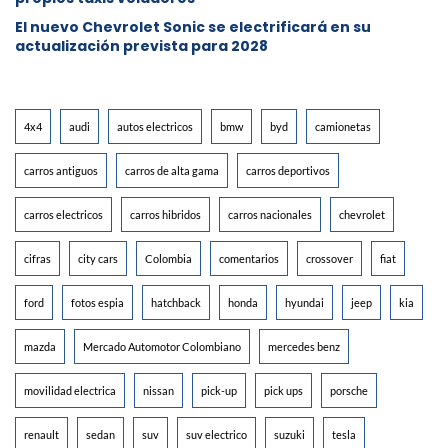
El nuevo Chevrolet Sonic se electrificará en su
actualización prevista para 2028
4x4
audi
autos electricos
bmw
byd
camionetas
carros antiguos
carros de alta gama
carros deportivos
carros electricos
carros hibridos
carros nacionales
chevrolet
cifras
city cars
Colombia
comentarios
crossover
fiat
ford
fotos espia
hatchback
honda
hyundai
jeep
kia
mazda
Mercado Automotor Colombiano
mercedes benz
movilidad electrica
nissan
pick-up
pick ups
porsche
renault
sedan
suv
suv electrico
suzuki
tesla