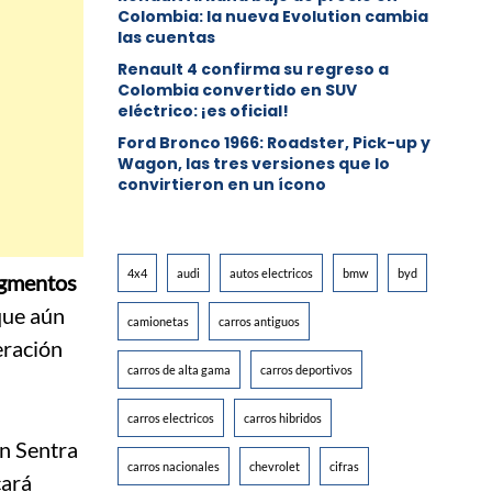
Colombia: la nueva Evolution cambia
las cuentas
Renault 4 confirma su regreso a
Colombia convertido en SUV
eléctrico: ¡es oficial!
Ford Bronco 1966: Roadster, Pick-up y
Wagon, las tres versiones que lo
convirtieron en un ícono
4x4
audi
autos electricos
bmw
byd
egmentos
que aún
camionetas
carros antiguos
eración
carros de alta gama
carros deportivos
carros electricos
carros hibridos
n Sentra
carros nacionales
chevrolet
cifras
cará