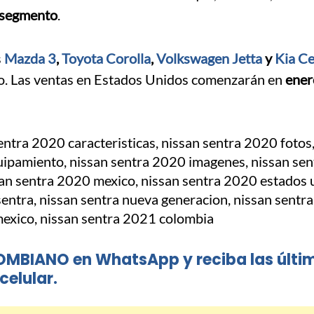
u segmento
.
s
Mazda 3
,
Toyota Corolla
,
Volkswagen Jetta
y
Kia Ce
no. Las ventas en Estados Unidos comenzarán en
ener
OMBIANO en WhatsApp y reciba las últi
celular.