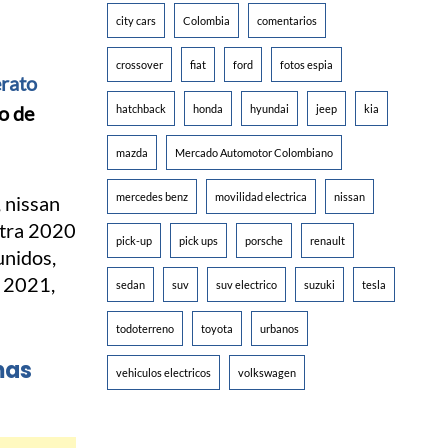
city cars
Colombia
comentarios
crossover
fiat
ford
fotos espia
rato
o de
hatchback
honda
hyundai
jeep
kia
mazda
Mercado Automotor Colombiano
mercedes benz
movilidad electrica
nissan
pick-up
pick ups
porsche
renault
sedan
suv
suv electrico
suzuki
tesla
todoterreno
toyota
urbanos
mas
vehiculos electricos
volkswagen