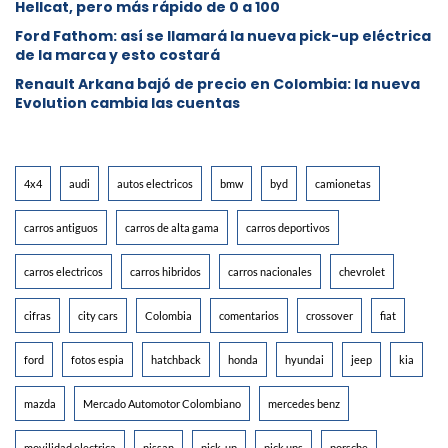
Hellcat, pero más rápido de 0 a 100
Ford Fathom: así se llamará la nueva pick-up eléctrica
de la marca y esto costará
Renault Arkana bajó de precio en Colombia: la nueva
Evolution cambia las cuentas
4x4
audi
autos electricos
bmw
byd
camionetas
carros antiguos
carros de alta gama
carros deportivos
carros electricos
carros hibridos
carros nacionales
chevrolet
cifras
city cars
Colombia
comentarios
crossover
fiat
ford
fotos espia
hatchback
honda
hyundai
jeep
kia
mazda
Mercado Automotor Colombiano
mercedes benz
movilidad electrica
nissan
pick-up
pick ups
porsche