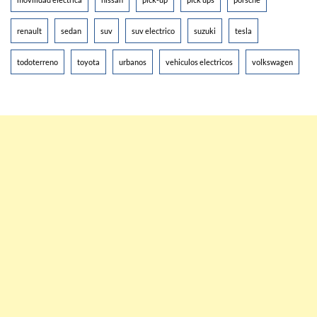
renault
sedan
suv
suv electrico
suzuki
tesla
todoterreno
toyota
urbanos
vehiculos electricos
volkswagen