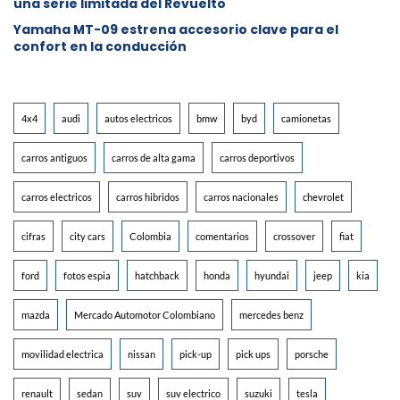
una serie limitada del Revuelto
Yamaha MT-09 estrena accesorio clave para el
confort en la conducción
4x4
audi
autos electricos
bmw
byd
camionetas
carros antiguos
carros de alta gama
carros deportivos
carros electricos
carros hibridos
carros nacionales
chevrolet
cifras
city cars
Colombia
comentarios
crossover
fiat
ford
fotos espia
hatchback
honda
hyundai
jeep
kia
mazda
Mercado Automotor Colombiano
mercedes benz
movilidad electrica
nissan
pick-up
pick ups
porsche
renault
sedan
suv
suv electrico
suzuki
tesla